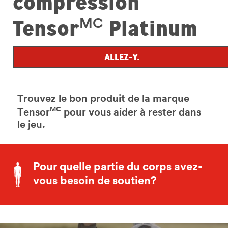
compression
Tensor
Platinum
MC
ALLEZ-Y.
Trouvez le bon produit de la marque
MC
Tensor
pour vous aider à rester dans
le jeu.
Pour quelle partie du corps avez-
vous besoin de soutien?