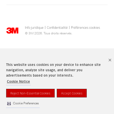
Info juridique
Confidentialité
Préférences cookies
|
|
© 3M 2026. Tous droits réservés.
This website uses cookies on your device to enhance site
navigation, analyze site usage, and deliver you
advertisements based on your interests.
Cookie Notice
Les marques mentionnées ci-dessus sont des marques de commerce de 3M,
utilisées sous licence au Canada
Reject Non-Essential Cookies
Accept Cookies
Cookie Preferences